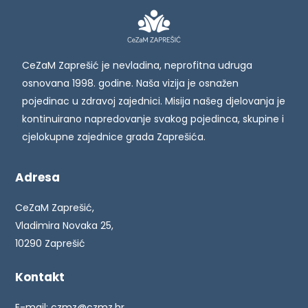
CeZaM Zaprešić je nevladina, neprofitna udruga
osnovana 1998. godine. Naša vizija je osnažen
pojedinac u zdravoj zajednici. Misija našeg djelovanja je
kontinuirano napredovanje svakog pojedinca, skupine i
cjelokupne zajednice grada Zaprešića.
Adresa
CeZaM Zaprešić,
Vladimira Novaka 25,
10290 Zaprešić
Kontakt
E-mail:
czmz@czmz.hr