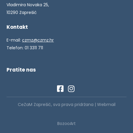
Vladimira Novaka 25,
10290 Zaprešić
Kontakt
E-mail:
czmz@czmz.hr
Telefon: 01 3311 711
Pratite nas
CeZaM Zaprešić, sva prava pridržana |
Webmail
BozooArt