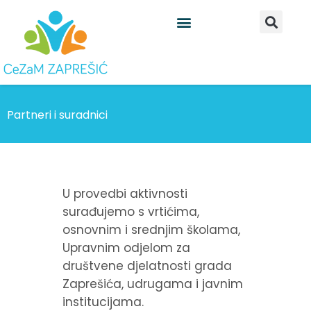
Skip
to
content
Partneri i suradnici
U provedbi aktivnosti
surađujemo s vrtićima,
osnovnim i srednjim školama,
Upravnim odjelom za
društvene djelatnosti grada
Zaprešića, udrugama i javnim
institucijama.