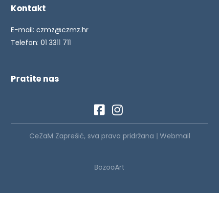
Kontakt
E-mail:
czmz@czmz.hr
Telefon: 01 3311 711
Pratite nas
CeZaM Zaprešić, sva prava pridržana |
Webmail
BozooArt