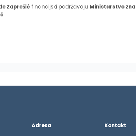
de Zaprešić
financijski podržavaju
Ministarstvo zna
ić
.
Adresa
Kontakt