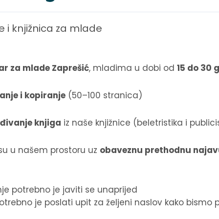
 i knjižnica za mlade
ar za mlade Zaprešić
, mladima u dobi od
15 do 30 
anje i kopiranje
(50–100 stranica)
đivanje knjiga
iz naše knjižnice (beletristika i publici
su u našem prostoru uz
obaveznu prethodnu najav
nje potrebno je javiti se unaprijed
trebno je poslati upit za željeni naslov kako bismo p