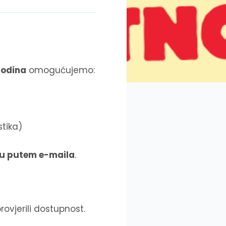
godina
omogućujemo:
stika)
u putem e-maila
.
rovjerili dostupnost.