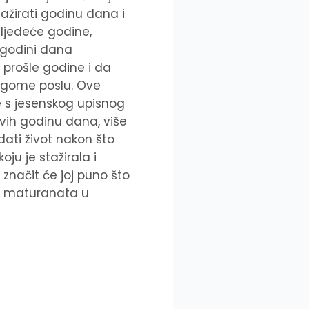
tažirati godinu dana i
sljedeće godine,
 godini dana
e prošle godine i da
drugome poslu. Ove
te s jesenskog upisnog
ovih godinu dana, više
edati život nakon što
ju je stažirala i
, značit će joj puno što
na maturanata u