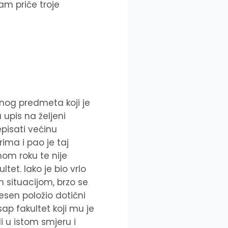
am priče troje
rnog predmeta koji je
 upis na željeni
episati većinu
rima i pao je taj
om roku te nije
ltet. Iako je bio vrlo
 situacijom, brzo se
jesen položio dotični
sap fakultet koji mu je
li u istom smjeru i