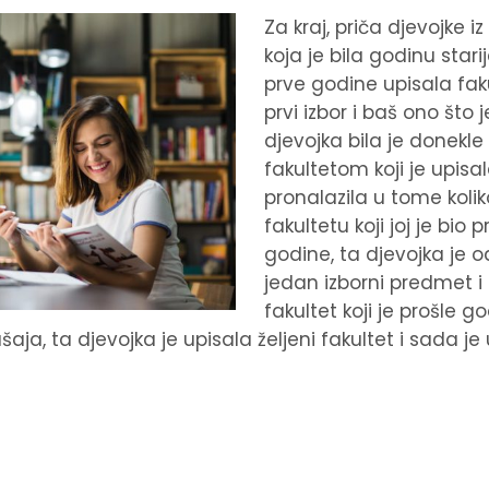
Za kraj, priča djevojke i
koja je bila godinu stari
prve godine upisala fakul
prvi izbor i baš ono što 
djevojka bila je donekle
fakultetom koji je upisala
pronalazila u tome kolik
fakultetu koji joj je bio 
godine, ta djevojka je o
jedan izborni predmet i 
fakultet koji je prošle g
šaja, ta djevojka je upisala željeni fakultet i sada je