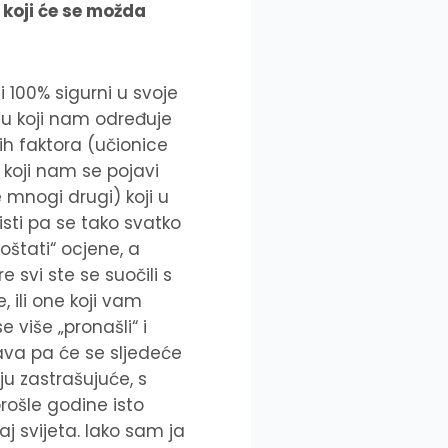
e koji će se možda
i 100% sigurni u svoje
tu koji nam određuje
kih faktora (učionice
 koji nam se pojavi
 mnogi drugi) koji u
isti pa se tako svatko
oštati“ ocjene, a
svi ste se suočili s
e, ili one koji vam
e više „pronašli“ i
rava pa će se sljedeće
ju zastrašujuće, s
rošle godine isto
aj svijeta. Iako sam ja