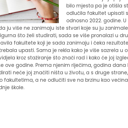
bilo mjesta pa je otišla s
odlučila fakultet upisati 
odnosno 2022. godine. U
 da ju više ne zanimaju iste stvari koje su ju zanimal
sigurna što želi studirati, sada se više pronalazi u 
avila fakultete koji je sada zanimaju i čeka rezulta
 trebala upasti. Sama je rekla kako je više sazrela u 
vidjela kroz stažiranje što znači rad i kako će joj izgl
piše ove godine. Prema njenim riječima, godina dana ko
dirati neće joj značiti ništa u životu, a s druge strane
 o fakultetima, a ne odlučiti sve na brzinu kao veći
nje škole.