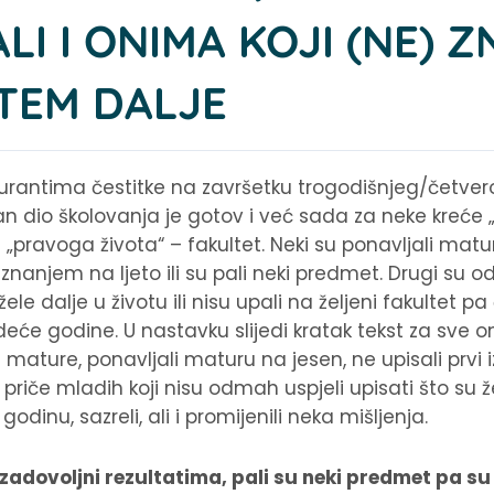
LI I ONIMA KOJI (NE) 
TEM DALJE
urantima čestitke na završetku trogodišnjeg/četve
 dio školovanja je gotov i već sada za neke kreće „p
„pravoga života“ – fakultet. Neki su ponavljali mature
nanjem na ljeto ili su pali neki predmet. Drugi su od
o žele dalje u životu ili nisu upali na željeni fakultet
će godine. U nastavku slijedi kratak tekst za sve one 
mature, ponavljali maturu na jesen, ne upisali prvi iz
 priče mladih koji nisu odmah uspjeli upisati što su že
odinu, sazreli, ali i promijenili neka mišljenja.
u zadovoljni rezultatima, pali su neki predmet pa su