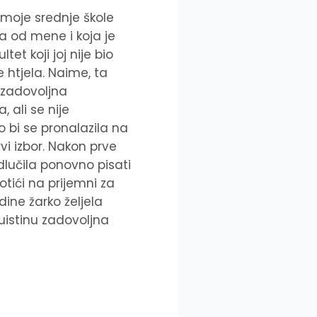
z moje srednje škole
ja od mene i koja je
tet koji joj nije bio
je htjela. Naime, ta
 zadovoljna
, ali se nije
o bi se pronalazila na
prvi izbor. Nakon prve
dlučila ponovno pisati
otići na prijemni za
odine žarko željela
 uistinu zadovoljna