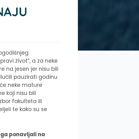
ZNAJU
rogodišnjeg
ravi život“, a za neke
 na jesen jer nisu bili
lučili pauzirati godinu
 pa će neke mature
koji nisu bili
bor fakulteta ili
ljeli te kako su se
 ga ponavljali na