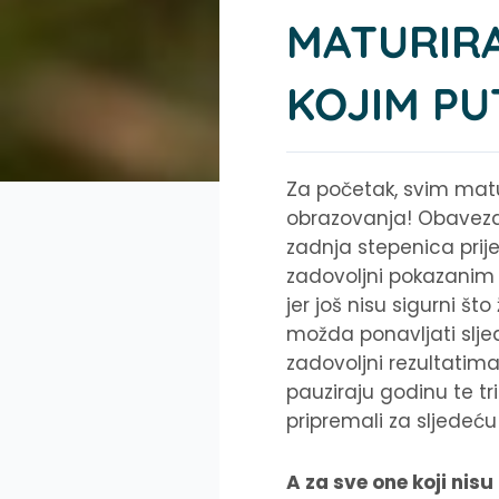
MATURIRA
KOJIM PU
Za početak, svim mat
obrazovanja! Obavezan
zadnja stepenica prije 
zadovoljni pokazanim z
jer još nisu sigurni št
možda ponavljati sljede
zadovoljni rezultatima 
pauziraju godinu te tri
pripremali za sljedeću g
A za sve one koji nis