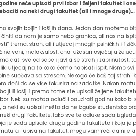
godine neće upisati prvi izbor i željeni fakultet i on
baciti na neki drugi fakultet (ali i mnoge druge)…
mo svojih boljih i lošijih dana. Jedan dan možemo bit
činiti da nam je samo nebo granica, ali nas na ispi
“ trema, strah, ali i utjecaj mnogih psihičkih i fizič
ućine vani, malaksalost, onaj užasan osjećaj u želucu
dati sve od sebe i javlja se strah i zabrinutost, te
iki utjecaj na to kako ćemo napisati ispit. Nismo svi 
čine suočava sa stresom. Nekoga će baš taj strah „k
 doći da se više fokusira na zadatke. Nakon mature 
 bolji ili lošiji i prema tome ste upisali željene fakultet
izbor. Neki su možda odlučili pauzirati godinu kako bi s
le, a neki su upisali nešto da ne izgube studentska p
neki drugi fakultete. Iako sve te odluke sada izgleda
ja je sada upisala drugu godinu fakulteta i koja je p
 matura i upisa na fakultet, mogu vam reći da nije kr