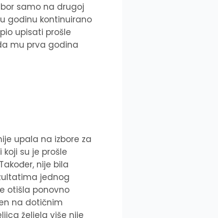
izbor samo na drugoj
elu godinu kontinuirano
spio upisati prošle
 da mu prva godina
nije upala na izbore za
 koji su je prošle
akođer, nije bila
ezultatima jednog
e otišla ponovno
sen na dotičnim
ljica željela više nije