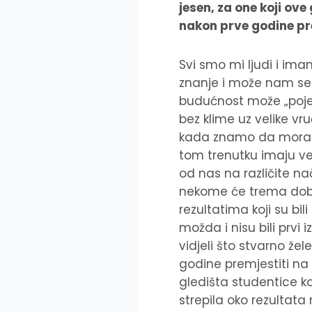
jesen, za one koji ove 
nakon prve godine pre
Svi smo mi ljudi i ima
znanje i može nam se 
budućnost može „pojesti
bez klime uz velike vr
kada znamo da moramo 
tom trenutku imaju vel
od nas na različite na
nekome će trema dobro
rezultatima koji su bili
možda i nisu bili prvi 
vidjeli što stvarno že
godine premjestiti na 
gledišta studentice ko
strepila oko rezultata