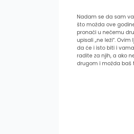
Nadam se da sam vam k
što možda ove godine n
pronaći u nečemu dru
upisali „ne leži“. Ovi
da će i isto biti i vam
radite za njih, a ako n
drugom i možda baš ta