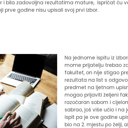
or i bila zadovoljna rezultatima mature, ispričat ću v
ji prve godine nisu upisali svoj prvi izbor.
Na jednome ispitu iz izbo
mome prijatelju trebao za
fakultet, on nije stigao pr
rezultata na list s odgovo
predmet na ljetnom upisn
mogao prijaviti željeni faku
razočaran sobom i cijelom
sabrao, još više učio i na 
ispit pa je ove godine upi
bio na 2. mjestu po želji, a