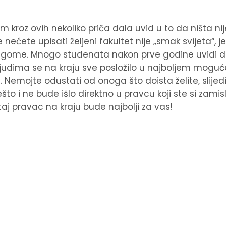
roz ovih nekoliko priča dala uvid u to da ništa n
ećete upisati željeni fakultet nije „smak svijeta“, 
gome. Mnogo studenata nakon prve godine uvidi da 
m ljudima se na kraju sve posložilo u najboljem mogu
a. Nemojte odustati od onoga što doista želite, slijed
ešto i ne bude išlo direktno u pravcu koji ste si zamisl
j pravac na kraju bude najbolji za vas!