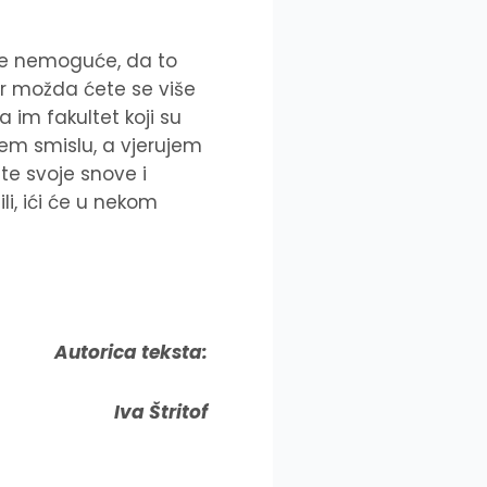
ije nemoguće, da to
jer možda ćete se više
im fakultet koji su
ćem smislu, a vjerujem
ite svoje snove i
ili, ići će u nekom
Autorica teksta:
Iva Štritof