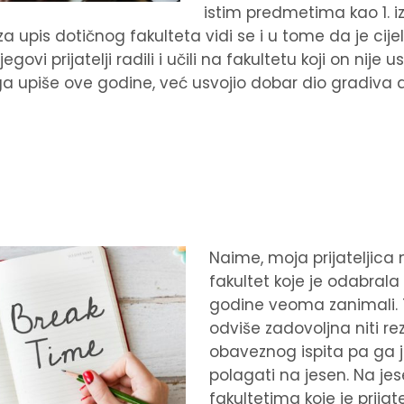
istim predmetima kao 1. 
 za upis dotičnog fakulteta vidi se i u tome da je cij
govi prijatelji radili i učili na fakultetu koji on nije u
ga upiše ove godine, već usvojio dobar dio gradiva
Naime, moja prijateljica 
fakultet koje je odabrala i
godine veoma zanimali. T
odviše zadovoljna niti r
obaveznog ispita pa ga j
polagati na jesen. Na je
fakultetima koje je prijate