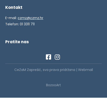
Kontakt
E-mail:
czmz@czmz.hr
Telefon: 01 3311 711
Pratite nas
CeZaM Zaprešić, sva prava pridržana |
Webmail
BozooArt