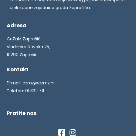
cjelokupne zajednice grada Zaprešića.
Adresa
CeZaM Zaprešić,
Vladimira Novaka 25,
10290 Zaprešić
Kontakt
E-mail:
czmz@czmz.hr
Telefon: 01 3311 711
Pratite nas