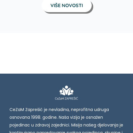
VIŠE NOVOSTI
CeZaM Zaprešić je nevladina, neprofitna udruga
osnovana 1998. godine. Naša vizija je osnažen
pojedinac u zdravoj zajednici. Misija našeg djelovanja je
kontinuirano napredovanje svakog pojedinca, skupine i