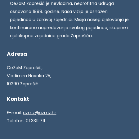
CeZaM Zaprešić je nevladina, neprofitna udruga
osnovana 1998. godine. Naša vizija je osnažen
pojedinac u zdravoj zajednici. Misija našeg djelovanja je
kontinuirano napredovanje svakog pojedinca, skupine i
cjelokupne zajednice grada Zaprešića.
Adresa
CeZaM Zaprešić,
Vladimira Novaka 25,
10290 Zaprešić
Kontakt
E-mail:
czmz@czmz.hr
Telefon: 01 3311 711