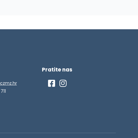
Pratite nas
czmz.hr
 711