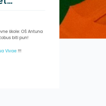
et…
novne škole: OŠ Antuna
obus biti pun!
ua Vivae
!!!