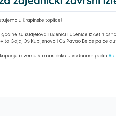
a zajednički završni izl
putujemo u Krapinske toplice!
godine su sudjelovali učenici i učenice iz četiri os
evita Gaja, OŠ Kupljenovo i OŠ Pavao Belas pa će aut
, kupanju i svemu što nas čeka u vodenom parku
Aq