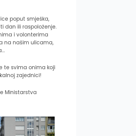
ice poput smješka,
 dan ili raspoloženje.
nima i volonterima
ija na našim ulicama,
a…
e te svima onima koji
kalnoj zajednici!
ne Ministarstva