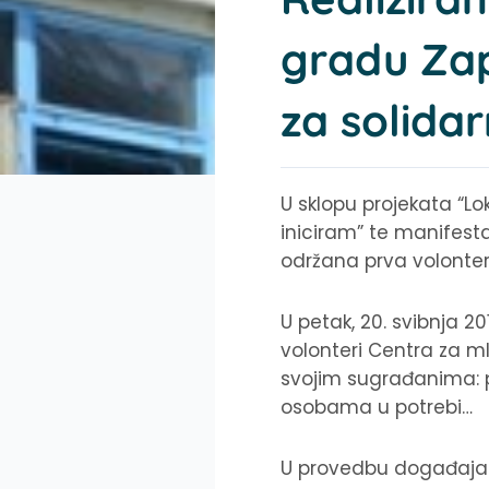
gradu Zapr
za solida
U sklopu projekata “Lo
iniciram” te manifesta
održana prva volonter
U petak, 20. svibnja 20
volonteri Centra za ml
svojim sugrađanima: pr
osobama u potrebi…
U provedbu događaja se