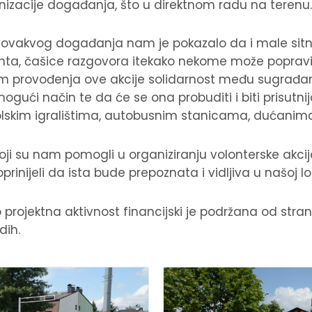
anizacije događanja, što u direktnom radu na terenu.
a ovakvog događanja nam je pokazalo da i male sitn
menta, čašice razgovora itekako nekome može popraviti
om provođenja ove akcije solidarnost među sugrađa
 mogući način te da će se ona probuditi i biti prisutn
kolskim igralištima, autobusnim stanicama, dućanim
ji su nam pomogli u organiziranju volonterske akcij
oprinijeli da ista bude prepoznata i vidljiva u našoj lo
 projektna aktivnost financijski je podržana od stra
dih.