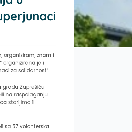
superjunaci
m, organiziram, znam i
a”
organizirana je i
ci za solidarnost”.
a u gradu Zaprešiću
bili na raspolaganju
a starijima ili
eli sa 57 volonterska