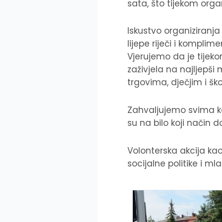
sata, što tijekom org
Iskustvo organiziranj
lijepe riječi i kompli
Vjerujemo da je tijek
zaživjela na najljepši
trgovima, dječjim i š
Zahvaljujemo svima ko
su na bilo koji način d
Volonterska akcija kao
socijalne politike i mla