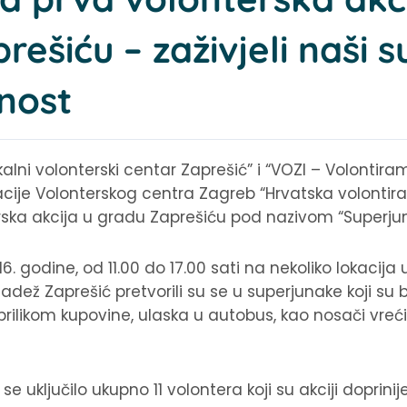
ešiću – zaživjeli naši 
rnost
kalni volonterski centar Zaprešić” i “VOZI – Volontira
cije Volontersk
og centra Zagreb “Hrvatska volontir
ska akcija u gradu Zaprešiću pod nazivom “Superjuna
16. godine, od 11.00 do 17.00 sati na nekoliko lokacij
adež Zaprešić pretvorili su se u superjunake koji su 
ilikom kupovine, ulaska u autobus, kao nosači vrećic
 uključilo ukupno 11 volontera koji su akciji doprinij