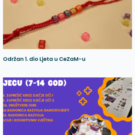
Održan 1. dio Ljeta u CeZaM-u