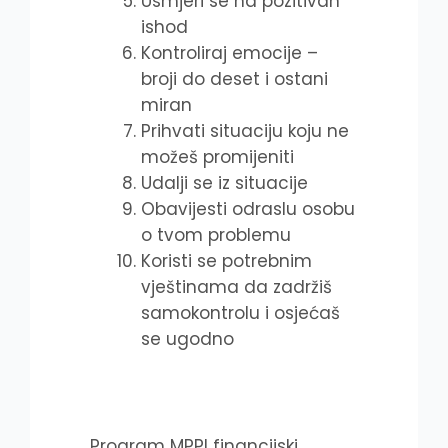
Usmjeri se na pozitivan
ishod
Kontroliraj emocije –
broji do deset i ostani
miran
Prihvati situaciju koju ne
možeš promijeniti
Udalji se iz situacije
Obavijesti odraslu osobu
o tvom problemu
Koristi se potrebnim
vještinama da zadržiš
samokontrolu i osjećaš
se ugodno
Program MPPI financijski