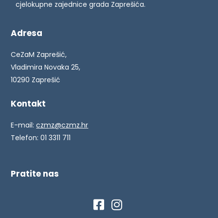
cjelokupne zajednice grada Zaprešića.
Adresa
CeZaM Zaprešić,
Vladimira Novaka 25,
10290 Zaprešić
Kontakt
E-mail:
czmz@czmz.hr
Telefon: 01 3311 711
Pratite nas