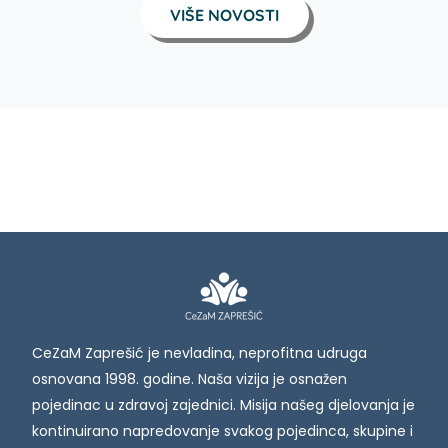
VIŠE NOVOSTI
CeZaM Zaprešić je nevladina, neprofitna udruga
osnovana 1998. godine. Naša vizija je osnažen
pojedinac u zdravoj zajednici. Misija našeg djelovanja je
kontinuirano napredovanje svakog pojedinca, skupine i