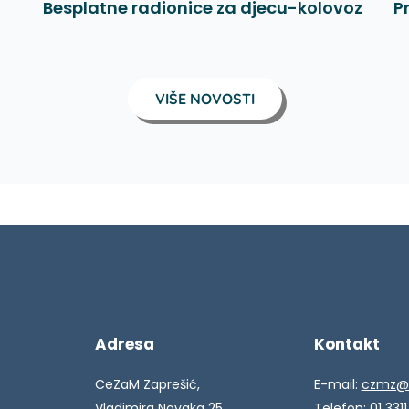
Besplatne radionice za djecu-kolovoz
P
VIŠE NOVOSTI
Adresa
Kontakt
CeZaM Zaprešić,
E-mail:
czmz@
Vladimira Novaka 25,
Telefon: 01 3311