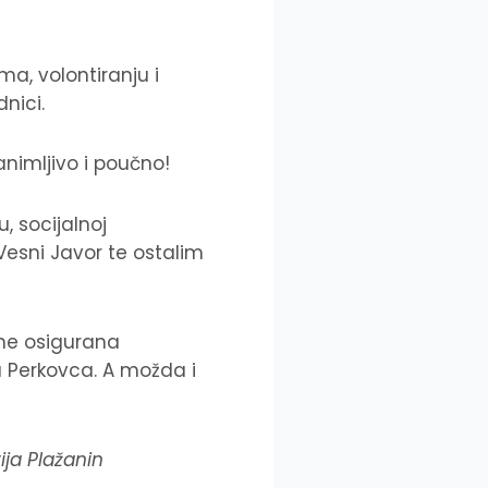
a, volontiranju i
nici.
animljivo i poučno!
, socijalnoj
 Vesni Javor te ostalim
ne osigurana
a Perkovca. A možda i
ija Plažanin