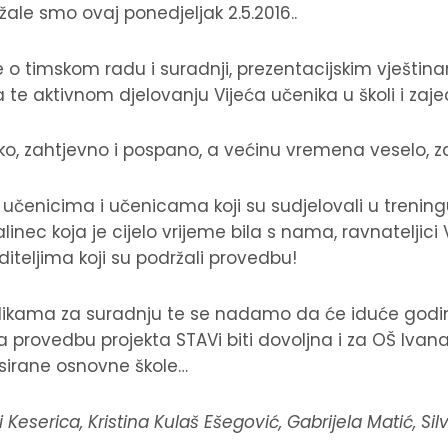
žale smo ovaj ponedjeljak 2.5.2016..
o timskom radu i suradnji, prezentacijskim vještinam
te aktivnom djelovanju Vijeća učenika u školi i zajed
ško, zahtjevno i pospano, a većinu vremena veselo, z
čenicima i učenicama koji su sudjelovali u treningu
linec koja je cijelo vrijeme bila s nama, ravnateljici
diteljima koji su podržali provedbu!
ilikama za suradnju te se nadamo da će iduće godi
a provedbu projekta STAVi biti dovoljna i za OŠ Ivan
sirane osnovne škole…
Keserica, Kristina Kulaš Ešegović, Gabrijela Matić, Silv