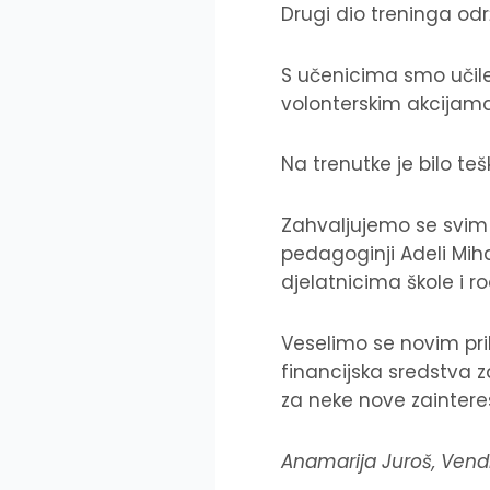
Drugi dio treninga odr
S učenicima smo učile 
volonterskim akcijama 
Na trenutke je bilo te
Zahvaljujemo se svim u
pedagoginji Adeli Miha
djelatnicima škole i ro
Veselimo se novim pr
financijska sredstva z
za neke nove zaintere
Anamarija Juroš, Vendi 