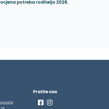
rocjena potreba roditelja 2026.
Pratite nas
czmz.hr
 711