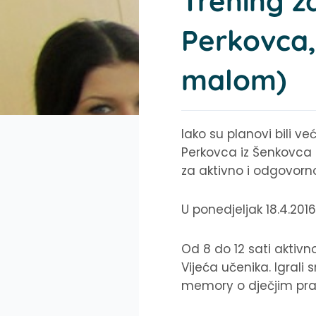
Trening z
Perkovca,
malom)
Iako su planovi bili ve
Perkovca iz Šenkovca 
za aktivno i odgovorno
U ponedjeljak 18.4.201
Od 8 do 12 sati aktivn
Vijeća učenika. Igrali
memory o dječjim pr