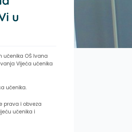
na
Vi u
ećem učenika OŠ Ivana
ivanja Vijeća učenika
ća učenika.
te prava i obveza
ijeću učenika i