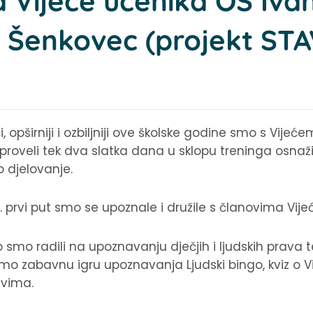
a Vijeće učenika OŠ Iva
 Šenkovec (projekt STA
ći, opširniji i ozbiljniji ove školske godine smo s Vij
proveli tek dva slatka dana u sklopu treninga osnaž
 djelovanje.
6. prvi put smo se upoznale i družile s članovima Vije
o smo radili na upoznavanju dječjih i ljudskih prava 
 smo zabavnu igru upoznavanja Ljudski bingo, kviz o V
avima.