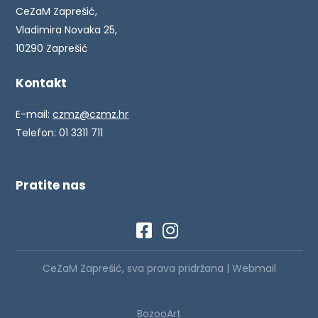
CeZaM Zaprešić,
Vladimira Novaka 25,
10290 Zaprešić
Kontakt
E-mail:
czmz@czmz.hr
Telefon: 01 3311 711
Pratite nas
CeZaM Zaprešić, sva prava pridržana |
Webmail
BozooArt