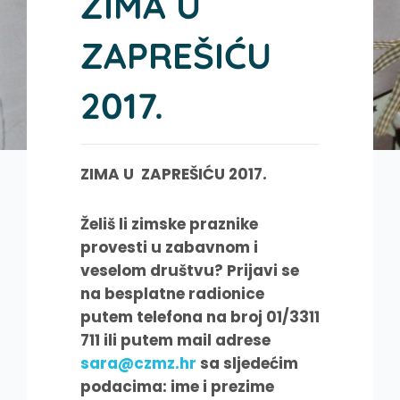
ZIMA U
ZAPREŠIĆU
2017.
ZIMA U ZAPREŠIĆU 2017.
Želiš li zimske praznike
provesti u zabavnom i
veselom društvu? Prijavi se
na besplatne radionice
putem telefona na broj 01/3311
711 ili putem mail adrese
sara@czmz.hr
sa sljedećim
podacima: ime i prezime