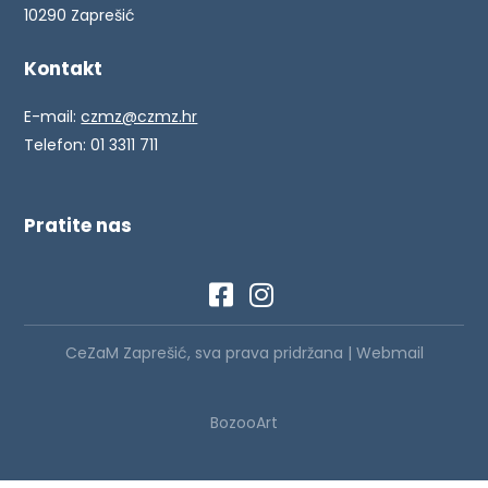
10290 Zaprešić
Kontakt
E-mail:
czmz@czmz.hr
Telefon: 01 3311 711
Pratite nas
CeZaM Zaprešić, sva prava pridržana |
Webmail
BozooArt