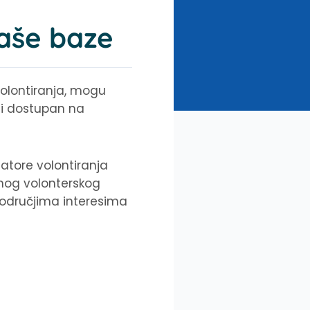
naše baze
 volontiranja, mogu
ti dostupan na
zatore volontiranja
lnog volonterskog
 područjima interesima