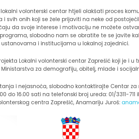
kalni volonterski centar htjeli olakšati proces kom
i svih onih koji se žele prijaviti na neke od postojeći
čaju da svoje interese i motivaciju ne možete ostva
i programa, slobodno nam se obratite te se javite k
ustanovama i institucijama u lokalnoj zajednici.
ojekta Lokalni volonterski centar Zaprešić koji je i u
inistarstva za demografiju, obitelj, mlade i socijaln
pitanja i nejasnoća, slobodno kontaktirajte Centar z
do 16.00 sati na telefonski broj ureda: 01/3311-711 
volonterskog centra Zaprešić, Anamariju Juroš:
anama