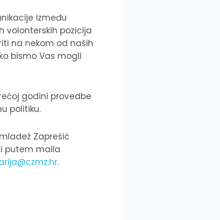
unikacije između
h volonterskih pozicija
riti na nekom od naših
ako bismo Vas mogli
 trećoj godini provedbe
u politiku.
a mladež Zaprešić
ili putem maila
rija@czmz.hr
.