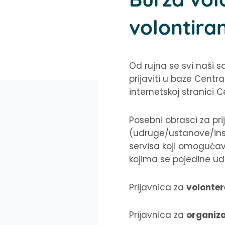
volontira
Od rujna se svi naši sa
prijaviti u baze Cent
internetskoj stranici 
Posebni obrasci za pri
(udruge/ustanove/inst
servisa koji omogućav
kojima se pojedine udr
Prijavnica za
volonter
Prijavnica za
organiza