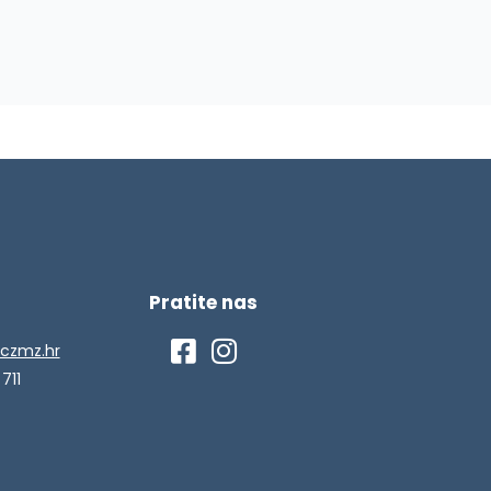
Pratite nas
czmz.hr
 711