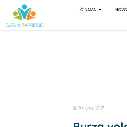
Skip
O NAMA
NOVO
to
content
5 rujna, 2017
Burza vol