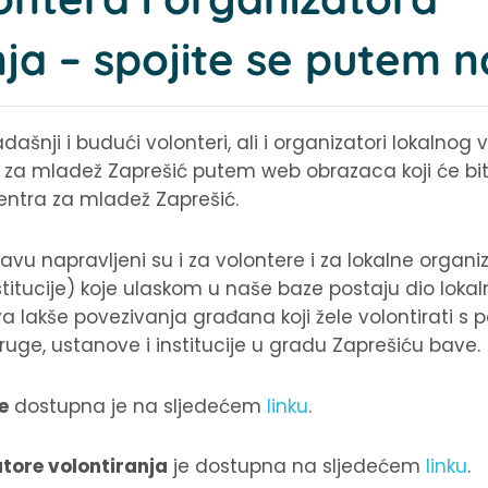
nja – spojite se putem 
dašnji i budući volonteri, ali i organizatori lokalnog
ra za mladež Zaprešić putem web obrazaca koji će bi
Centra za mladež Zaprešić.
javu napravljeni su i za volontere i za lokalne organi
itucije) koje ulaskom u naše baze postaju dio loka
a lakše povezivanja građana koji žele volontirati s
uge, ustanove i institucije u gradu Zaprešiću bave.
e
dostupna je na sljedećem
linku
.
tore volontiranja
je dostupna na sljedećem
linku
.