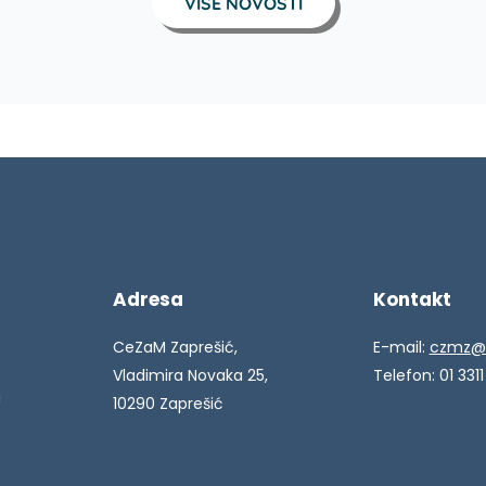
VIŠE NOVOSTI
Adresa
Kontakt
CeZaM Zaprešić,
E-mail:
czmz@
Vladimira Novaka 25,
Telefon: 01 3311
a
10290 Zaprešić