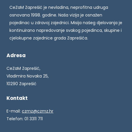
CeZaM Zaprešić je nevladina, neprofitna udruga
osnovana 1998. godine. Naša vizija je osnažen
pojedinac u zdravoj zajednici. Misija našeg djelovanja je
kontinuirano napredovanje svakog pojedinca, skupine i
cjelokupne zajednice grada Zaprešića.
Adresa
CeZaM Zaprešić,
Vladimira Novaka 25,
10290 Zaprešić
Kontakt
E-mail:
czmz@czmz.hr
Telefon: 01 3311 711