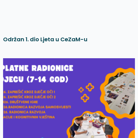
Održan 1. dio Ljeta u CeZaM-u