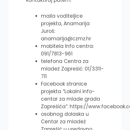
maila voditeljice
projekta, Anamarija
Juroš:
anamarija@czmz.hr
mobitela Info centra:
091/7813-961
telefona Centra za
mladež Zaprešić: 01/3311-
711
Facebook stranice
projekta “Lokalni info-
centar za mlade grada
Zaprešića”: https://www.facebook.
osobnog dolaska u
Centar za mladež
Zaprešić u uredovno