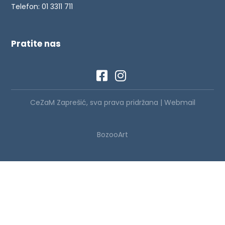
Telefon: 01 3311 711
Pratite nas
CeZaM Zaprešić, sva prava pridržana |
Webmail
BozooArt