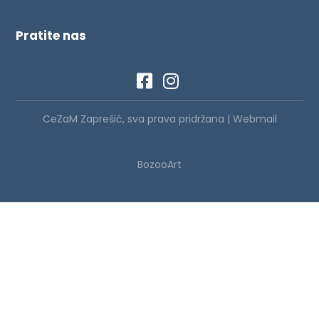
Pratite nas
CeZaM Zaprešić, sva prava pridržana |
Webmail
BozooArt