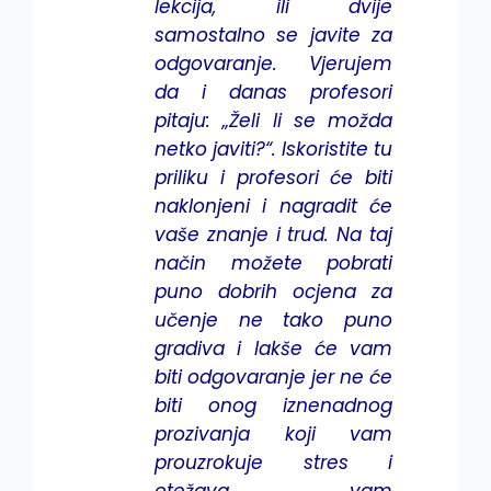
lekcija, ili dvije
samostalno se javite za
odgovaranje. Vjerujem
da i danas profesori
pitaju: „Želi li se možda
netko javiti?“. Iskoristite tu
priliku i profesori će biti
naklonjeni i nagradit će
vaše znanje i trud. Na taj
način možete pobrati
puno dobrih ocjena za
učenje ne tako puno
gradiva i lakše će vam
biti odgovaranje jer ne će
biti onog iznenadnog
prozivanja koji vam
prouzrokuje stres i
otežava vam