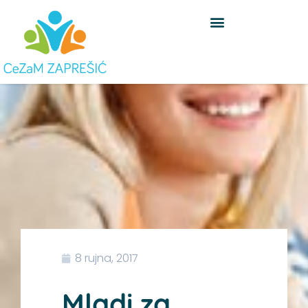
Skip
to
content
8 rujna, 2017
Mladi za