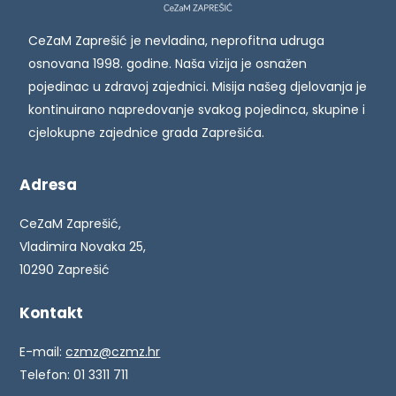
CeZaM Zaprešić je nevladina, neprofitna udruga
osnovana 1998. godine. Naša vizija je osnažen
pojedinac u zdravoj zajednici. Misija našeg djelovanja je
kontinuirano napredovanje svakog pojedinca, skupine i
cjelokupne zajednice grada Zaprešića.
Adresa
CeZaM Zaprešić,
Vladimira Novaka 25,
10290 Zaprešić
Kontakt
E-mail:
czmz@czmz.hr
Telefon: 01 3311 711