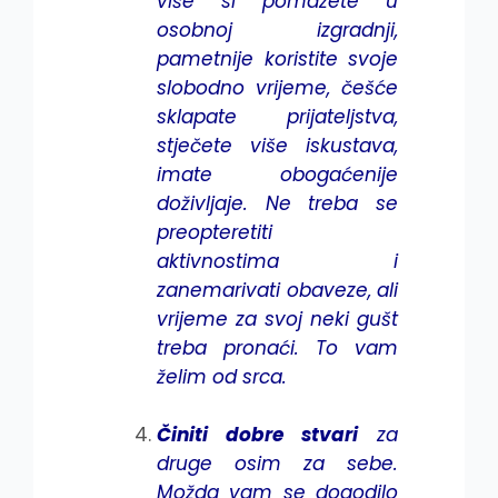
više si pomažete u
osobnoj izgradnji,
pametnije koristite svoje
slobodno vrijeme, češće
sklapate prijateljstva,
stječete više iskustava,
imate obogaćenije
doživljaje. Ne treba se
preopteretiti
aktivnostima i
zanemarivati obaveze, ali
vrijeme za svoj neki gušt
treba pronaći. To vam
želim od srca.
Činiti dobre stvari
za
druge osim za sebe.
Možda vam se dogodilo