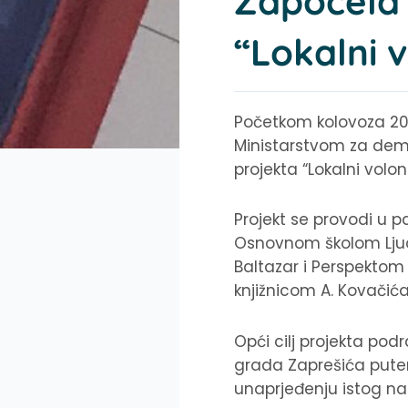
Započela 
“Lokalni 
Početkom kolovoza 201
Ministarstvom za demog
projekta “Lokalni volon
Projekt se provodi u
Osnovnom školom Ljud
Baltazar i Perspekto
knjižnicom A. Kovačića,
Opći cilj projekta po
grada Zaprešića putem
unaprjeđenju istog na l