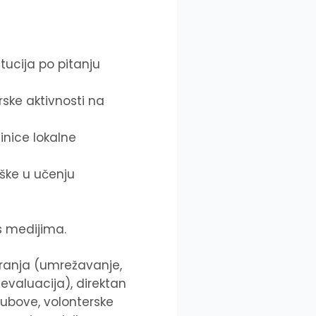
tucija po pitanju
rske aktivnosti na
inice lokalne
rške u učenju
s medijima.
iranja (umrežavanje,
evaluacija), direktan
lubove, volonterske