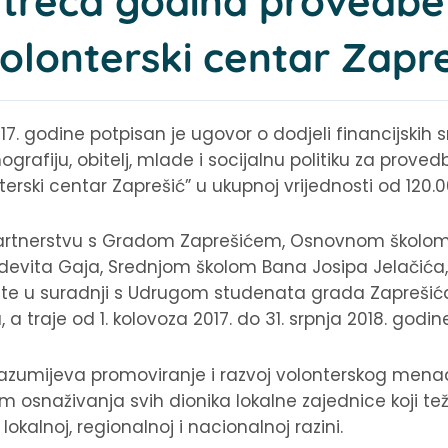
treća godina provedbe
volonterski centar Zapre
7. godine potpisan je ugovor o dodjeli financijskih 
rafiju, obitelj, mlade i socijalnu politiku za prove
terski centar Zaprešić” u ukupnoj vrijednosti od 120.0
 partnerstvu s Gradom Zaprešićem, Osnovnom školom
evita Gaja, Srednjom školom Bana Josipa Jelačića,
m te u suradnji s Udrugom studenata grada Zapreši
 a traje od 1. kolovoza 2017. do 31. srpnja 2018. godine
drazumijeva promoviranje i razvoj volonterskog me
 osnaživanja svih dionika lokalne zajednice koji t
okalnoj, regionalnoj i nacionalnoj razini.