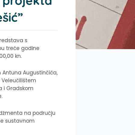
 projekta
šić”
sredstava s
dbu treće godine
00,00 kn.
 Antuna Augustinčića,
 Veleučilištem
ća i Gradskom
.
nadžmenta na području
eže sustavnom