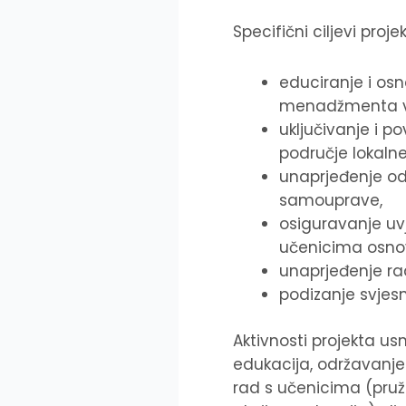
Specifični ciljevi proje
educiranje i osn
menadžmenta vol
uključivanje i p
područje lokalne
unaprjeđenje odn
samouprave,
osiguravanje uv
učenicima osnov
unaprjeđenje ra
podizanje svjesn
Aktivnosti projekta u
edukacija, održavanje
rad s učenicima (pruž