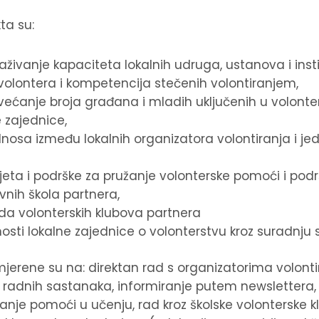
kta su:
aživanje kapaciteta lokalnih udruga, ustanova i insti
ontera i kompetencija stečenih volontiranjem,
ovećanje broja građana i mladih uključenih u volonte
 zajednice,
osa između lokalnih organizatora volontiranja i jed
jeta i podrške za pružanje volonterske pomoći i pod
nih škola partnera,
da volonterskih klubova partnera
osti lokalne zajednice o volonterstvu kroz suradnju 
smjerene su na: direktan rad s organizatorima volont
 radnih sastanaka, informiranje putem newslettera, 
anje pomoći u učenju, rad kroz školske volonterske k