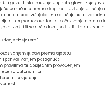
že biti govor tijela: hodanje pognute glave, izbjegav
vajuće ponašanje prema drugima. Javljanje osjećaja
da pod utjecaj vršnjaka i ne uključuje se u svakodn
telja niskog samopouzdanja je očekivanje djeteta da 
ava izvršiti ili se neće dovoljno truditi kada stvari 
zdanje tinejdžera?
pokazivanjem ljubavi prema djetetu
 i pohvaljivanjem postignuća
im pravilima te dosljednim provođenjem
trebe za autonomijom
teresa i povjerenja
ornosti