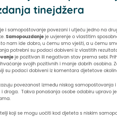
danja tinejdžera
 i samopoštovanje povezani i utječu jedno na drug
ke.
Samopouzdanje
je uvjerenje o vlastitim sposob
što nam ide dobro, u čemu smo vješti, a u čemu smo n
a potrebni su podaci dobiveni iz vlastitih rezultata
vanje
je pozitivan ili negativan stav prema sebi. P
rihvaćanje svojih pozitivnih i manje dobrih osobina. Z
i su podaci dobiveni iz komentara djetetove okolin
pokazuju povezanost između niskog samopoštovanja
i droga. Takva ponašanja osobe odabiru upravo jer
gama.
elji koji se mogu uočiti kod djeteta s niskim samop