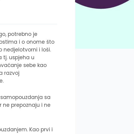
o, potrebno je
nostima i o onome što
edjelotvorni i loši.
 tj. uspjeha u
rihvaćanje sebe kao
a razvoj
e.
 i samopouzdanja sa
 ne prepoznaju i ne
ouzdanjem. Kao prvi i