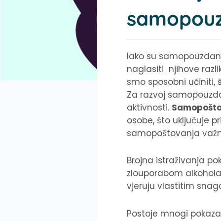
samopouz
Iako su samopouzdanje
naglasiti njihove razli
smo sposobni učiniti, 
Za razvoj samopouzdanj
aktivnosti.
Samopošto
osobe, što uključuje p
samopoštovanja važnij
Brojna istraživanja 
zlouporabom alkohola 
vjeruju vlastitim sna
Postoje mnogi pokazat