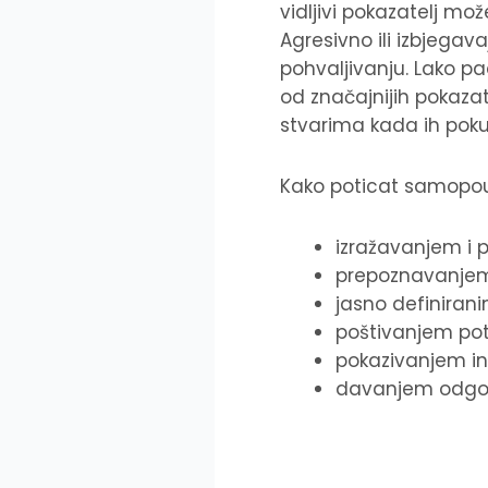
vidljivi pokazatelj mo
Agresivno ili izbjega
pohvaljivanju. Lako pa
od značajnijih pokaza
stvarima kada ih pokuš
Kako poticat samopou
izražavanjem i 
prepoznavanjem
jasno definiran
poštivanjem po
pokazivanjem in
davanjem odgov