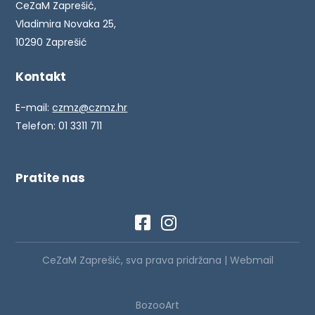
CeZaM Zaprešić,
Vladimira Novaka 25,
10290 Zaprešić
Kontakt
E-mail:
czmz@czmz.hr
Telefon: 01 3311 711
Pratite nas
CeZaM Zaprešić, sva prava pridržana |
Webmail
BozooArt