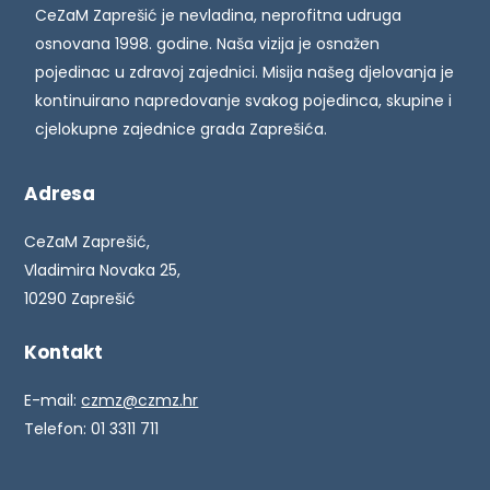
CeZaM Zaprešić je nevladina, neprofitna udruga
osnovana 1998. godine. Naša vizija je osnažen
pojedinac u zdravoj zajednici. Misija našeg djelovanja je
kontinuirano napredovanje svakog pojedinca, skupine i
cjelokupne zajednice grada Zaprešića.
Adresa
CeZaM Zaprešić,
Vladimira Novaka 25,
10290 Zaprešić
Kontakt
E-mail:
czmz@czmz.hr
Telefon: 01 3311 711