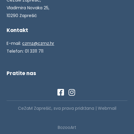
CeZaM Zaprešić,
Vladimira Novaka 25,
10290 Zaprešić
Kontakt
E-mail:
czmz@czmz.hr
Telefon: 01 3311 711
Pratite nas
CeZaM Zaprešić, sva prava pridržana |
Webmail
BozooArt