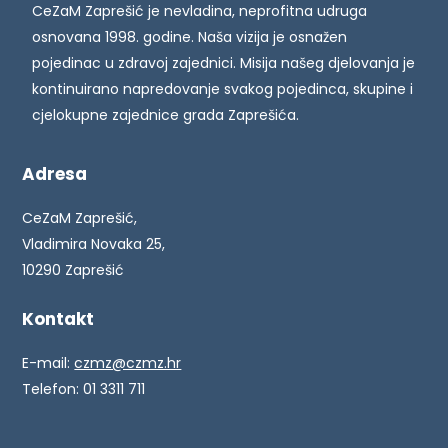
CeZaM Zaprešić je nevladina, neprofitna udruga
osnovana 1998. godine. Naša vizija je osnažen
pojedinac u zdravoj zajednici. Misija našeg djelovanja je
kontinuirano napredovanje svakog pojedinca, skupine i
cjelokupne zajednice grada Zaprešića.
Adresa
CeZaM Zaprešić,
Vladimira Novaka 25,
10290 Zaprešić
Kontakt
E-mail:
czmz@czmz.hr
Telefon: 01 3311 711