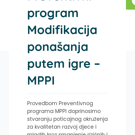
program
Modifikacija
ponašanja
putem igre –
MPPI
Provedbom Preventivnog
programa MPPI doprinosimo
stvaranju poticajnog okruženja
za kvalitetan razvoj djece i
mladih kroz smanjenje rizičnih i